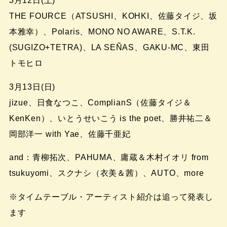
3月12日(土)
THE FOURCE（ATSUSHI、KOHKI、佐藤タイジ、坂
本雅幸）、Polaris、MONO NO AWARE、S.T.K.
(SUGIZO+TETRA)、LA SEÑAS、GAKU-MC、東田
トモヒロ
3月13日(日)
jizue、日食なつこ、ComplianS（佐藤タイジ＆
KenKen）、いとうせいこう is the poet、勝井祐二＆
岡部洋一 with Yae、佐藤千亜妃
and：青柳拓次、PAHUMA、庸蔵＆木村イオリ from
tsukuyomi、スクナシ（衣美＆茜）、AUTO、more
※タイムテーブル・アーティスト紹介は追って発表し
ます